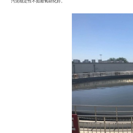
污泥穩定性不如厭氧硝化好。