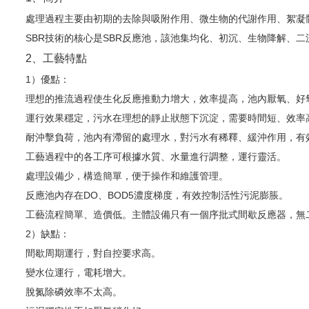
處理過程主要由初期的去除與吸附作用、微生物的代謝作用、絮凝
SBR技術的核心是SBR反應池，該池集均化、初沉、生物降解、
2、工藝特點
1）優點：
理想的推流過程使生化反應推動力增大，效率提高，池內厭氧、好
運行效果穩定，污水在理想的靜止狀態下沉淀，需要時間短、效率
耐沖擊負荷，池內有滯留的處理水，對污水有稀釋、緩沖作用，有
工藝過程中的各工序可根據水質、水量進行調整，運行靈活。
處理設備少，構造簡單，便于操作和維護管理。
反應池內存在DO、BOD5濃度梯度，有效控制活性污泥膨脹。
工藝流程簡單、造價低。主體設備只有一個序批式間歇反應器，無
2）缺點：
間歇周期運行，對自控要求高。
變水位運行，電耗增大。
脫氮除磷效率不太高。