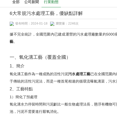
全部
公司新聞
行業動態
一體化凈水
隔油提升設備
榮譽證書
6大常規污水處理工藝，優缺點詳解
箱泵一體化
污水提升設備
專利證書
發布時間：2024-01-18
瀏覽量：2246次
雨水回用系統
公司新聞
水處理-消毒器
據不完全統計，全國范圍內已建成運營的污水處理廠數量約5000
中水回用系統
行業動態
一體化凈水設備
聯系我們
藝
。
新聞資訊
二次供水設備
工廠環境
首頁
>
新聞資訊
>
行業動態
>
6大常規污水處理工藝，優缺點
隔油池提升設備
一、氧化溝工藝（覆蓋全國）
1、簡介
空氣能熱水系統
氧化溝工藝作為一種成熟的活性污泥
污水處理工藝
已在全國范圍內
污水提升設備
于傳統的活性污泥法，而是一種首尾相連的循環流曝氣溝渠，污水
消毒器設備
2、工藝特點
1）簡化了預處理
氧化溝水力停留時間和污泥齡比一般生物處理法長，懸浮有機物可
池，污泥不需要進行厭氧消化。