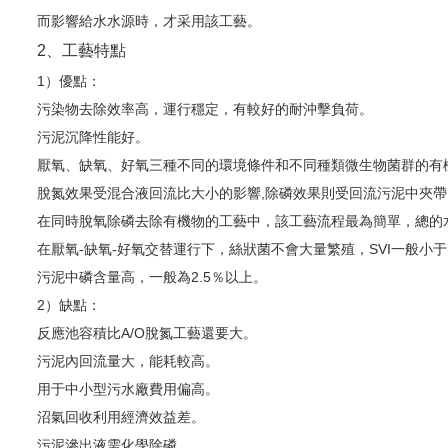
而影響給水水源時，才采用該工藝。
2、工藝特點
1）優點：
污染物去除效率高，運行穩定，有較好的耐沖擊負荷。
污泥沉降性能好。
厭氧、缺氧、好氧三種不同的環境條件和不同種類微生物菌群的有
脫氮效果受混合液回流比大小的影響,除磷效果則受回流污泥中夾
在同時脫氧除磷去除有機物的工藝中，該工藝流程最為簡單，總的
在厭氧-缺氧-好氧交替運行下，絲狀菌不會大量繁殖，SVI一般小于
污泥中磷含量高，一般為2.5％以上。
2）缺點：
反應池容積比A/O脫氮工藝還要大。
污泥內回流量大，能耗較高。
用于中小型污水廠費用偏高。
沼氣回收利用經濟效益差。
污泥滲出液需化學除磷。