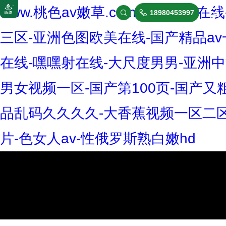
www.桃色av嫩草.com-亚洲黄
18980453997


三区-亚洲色图欧美在线-国产精品a
在线-嘿嘿射在线-大尺度男男-亚洲中
男女视频一区-国产第100页-国产又
品乱码久久久久-大香蕉视频一区二区
公司簡介
片-色女人av-性俄罗斯熟白嫩hd
企業文化
發展歷程
榮譽資質
一體化污水處理設備
合作伙伴
箱泵一體化
污水處理
企業團建
雨水回用系統